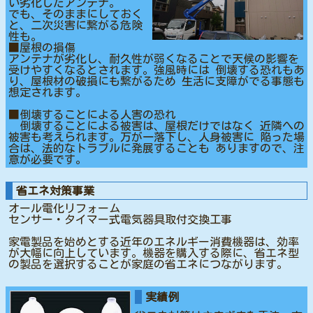
い劣化したアンテナ。
でも、そのままにしておく
と、二次災害に繋がる危険
性も。
■屋根の損傷
アンテナが劣化し、耐久性が弱くなることで天候の影響を
受けやすくなるとされます。強風時には 倒壊する恐れもあ
り、屋根材の破損にも繋がるため 生活に支障がでる事態も
想定されます。
■倒壊することによる人害の恐れ
倒壊することによる被害は、屋根だけではなく 近隣への
被害も考えられます。万が一落下し、人身被害に 陥った場
合は、法的なトラブルに発展することも ありますので、注
意が必要です。
省エネ対策事業
オール電化リフォーム
センサー・タイマー式電気器具取付交換工事
家電製品を始めとする近年のエネルギー消費機器は、効率
が大幅に向上しています。機器を購入する際に、省エネ型
の製品を選択することが家庭の省エネにつながります。
実績例